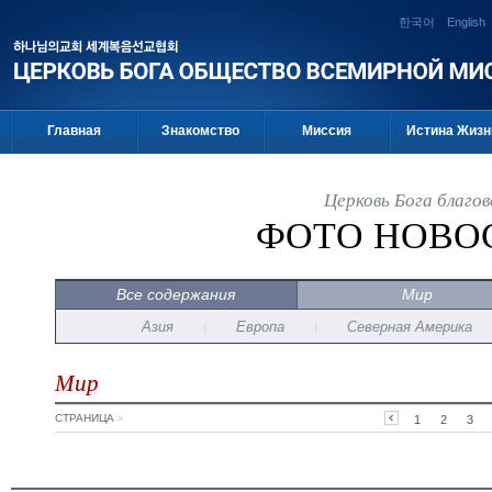
한국어
English
Главная
Знакомство
Миссия
Истина Жизн
Церковь Бога благо
ФОТО НОВО
Все содержания
Мир
Азия
Европа
Северная Америка
Мир
СТРАНИЦА
»
1
2
3