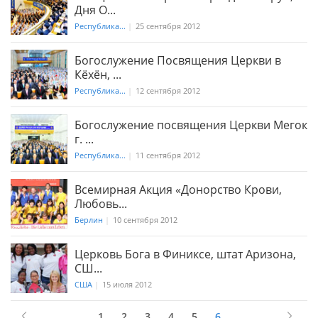
Дня О...
Республика...
|
25 сентября 2012
Богослужение Посвящения Церкви в
Кёхён, ...
Республика...
|
12 сентября 2012
Богослужение посвящения Церкви Мегок
г. ...
Республика...
|
11 сентября 2012
Всемирная Акция «Донорство Крови,
Любовь...
Берлин
|
10 сентября 2012
Церковь Бога в Финиксе, штат Аризона,
СШ...
США
|
15 июля 2012
1
2
3
4
5
6
6
в 6