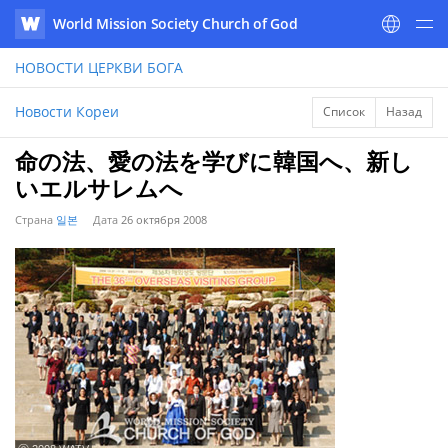
World Mission Society Church of God
WATV
НОВОСТИ
ЦЕРКВИ БОГА
Новости Кореи
Список
Назад
命の法、愛の法を学びに韓国へ、新し
いエルサレムへ
Страна
일본
Дата
26 октября 2008