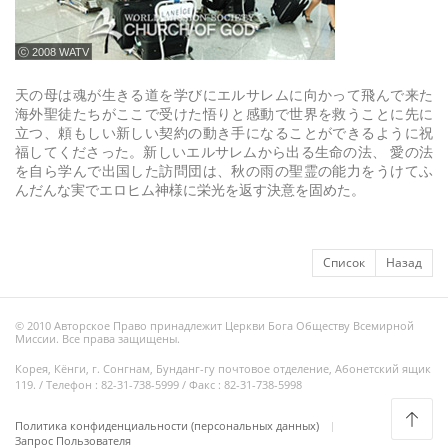
ⓒ 2008 WATV
天の母は魂が生きる道を学びにエルサレムに向かって飛んで来た
海外聖徒たちがここで受けた悟りと感動で世界を救うことに先に
立つ、頼もしい新しい契約の動き手になることができるように祝
福してくださった。新しいエルサレムから出る生命の法、 愛の法
を自ら学んで出国した訪問団は、秋の雨の聖霊の能力をうけてふ
んだんな実でエロヒム神様に栄光を返す決意を固めた。
Список
Назад
© 2010 Авторское Право принадлежит Церкви Бога Обществу Всемирной
Миссии. Все права защищены.
Корея, Кёнги, г. Сонгнам, Бунданг-гу почтовое отделение, Абонетский ящик
119. / Телефон : 82-31-738-5999 / Факс : 82-31-738-5998
Политика конфиденциальности (персональных данных)
Запрос Пользователя