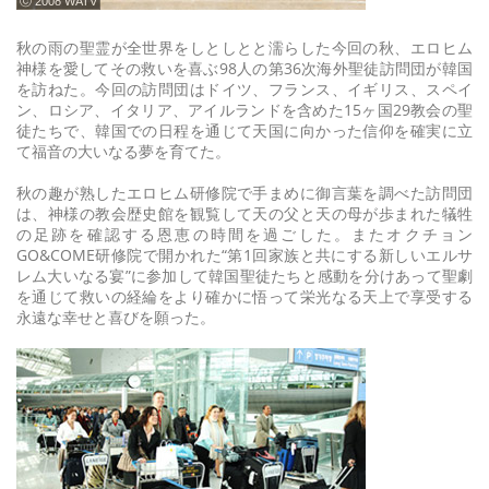
ⓒ 2008 WATV
秋の雨の聖霊が全世界をしとしとと濡らした今回の秋、エロヒム
神様を愛してその救いを喜ぶ98人の第36次海外聖徒訪問団が韓国
を訪ねた。今回の訪問団はドイツ、フランス、イギリス、スペイ
ン、ロシア、イタリア、アイルランドを含めた15ヶ国29教会の聖
徒たちで、韓国での日程を通じて天国に向かった信仰を確実に立
て福音の大いなる夢を育てた。
秋の趣が熟したエロヒム研修院で手まめに御言葉を調べた訪問団
は、神様の教会歴史館を観覧して天の父と天の母が歩まれた犠牲
の足跡を確認する恩恵の時間を過ごした。またオクチョン
GO&COME研修院で開かれた“第1回家族と共にする新しいエルサ
レム大いなる宴”に参加して韓国聖徒たちと感動を分けあって聖劇
を通じて救いの経綸をより確かに悟って栄光なる天上で享受する
永遠な幸せと喜びを願った。