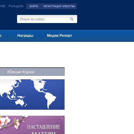
Việt
Português
о
Награды
Медиа Репорт
Южная Корея