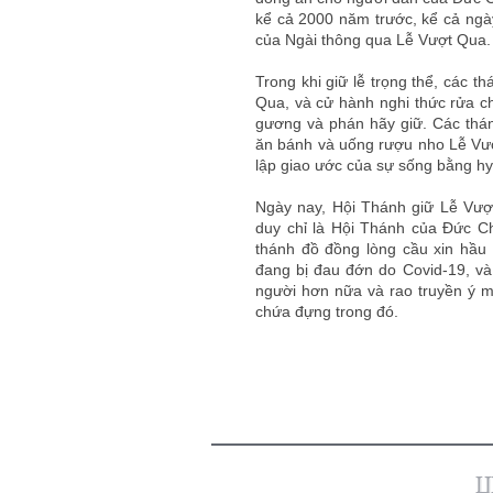
kể cả 2000 năm trước, kể cả ngà
của Ngài thông qua Lễ Vượt Qua.
Trong khi giữ lễ trọng thể, các t
Qua, và cử hành nghi thức rửa 
gương và phán hãy giữ. Các thán
ăn bánh và uống rượu nho Lễ Vượ
lập giao ước của sự sống bằng hy 
Ngày nay, Hội Thánh giữ Lễ Vư
duy chỉ là Hội Thánh của Đức Ch
thánh đồ đồng lòng cầu xin hầu
đang bị đau đớn do Covid-19, và
người hơn nữa và rao truyền ý 
chứa đựng trong đó.