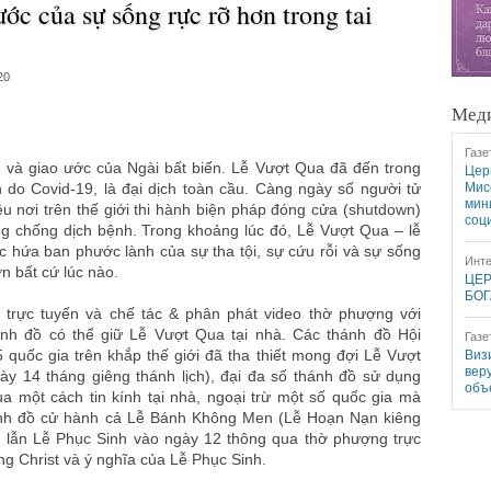
ớc của sự sống rực rỡ hơn trong tai
20
Меди
Газе
, và giao ước của Ngài bất biến. Lễ Vượt Qua đã đến trong
Цер
ạn do Covid-19, là đại dịch toàn cầu. Càng ngày số người tử
Мис
мин
u nơi trên thế giới thi hành biện pháp đóng cửa (shutdown)
соц
g chống dịch bệnh. Trong khoảng lúc đó, Lễ Vượt Qua – lễ
 hứa ban phước lành của sự tha tội, sự cứu rỗi và sự sống
Инте
ơn bất cứ lúc nào.
ЦЕР
БОГ
trực tuyến và chế tác & phân phát video thờ phượng với
nh đồ có thể giữ Lễ Vượt Qua tại nhà. Các thánh đồ Hội
Газе
quốc gia trên khắp thế giới đã tha thiết mong đợi Lễ Vượt
Виз
вер
ày 14 tháng giêng thánh lịch), đại đa số thánh đồ sử dụng
объ
a một cách tin kính tại nhà, ngoại trừ một số quốc gia mà
ánh đồ cử hành cả Lễ Bánh Không Men (Lễ Hoạn Nạn kiêng
, lẫn Lễ Phục Sinh vào ngày 12 thông qua thờ phượng trực
ng Christ và ý nghĩa của Lễ Phục Sinh.