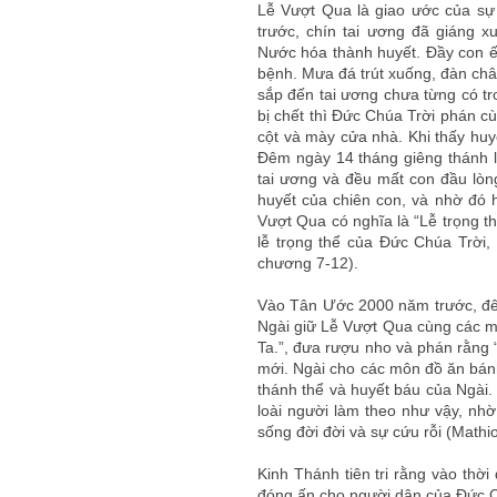
Lễ Vượt Qua là giao ước của sự
trước, chín tai ương đã giáng x
Nước hóa thành huyết. Đầy con ếc
bệnh. Mưa đá trút xuống, đàn châu
sắp đến tai ương chưa từng có tro
bị chết thì Đức Chúa Trời phán cù
cột và mày cửa nhà. Khi thấy huyế
Đêm ngày 14 tháng giêng thánh l
tai ương và đều mất con đầu lòn
huyết của chiên con, và nhờ đó 
Vượt Qua có nghĩa là “Lễ trọng t
lễ trọng thể của Đức Chúa Trời, 
chương 7-12).
Vào Tân Ước 2000 năm trước, đêm
Ngài giữ Lễ Vượt Qua cùng các mô
Ta.”, đưa rượu nho và phán rằng “Đ
mới. Ngài cho các môn đồ ăn bá
thánh thể và huyết báu của Ngài.
loài người làm theo như vậy, nh
sống đời đời và sự cứu rỗi (Mathi
Kinh Thánh tiên tri rằng vào thời
đóng ấn cho người dân của Đức C