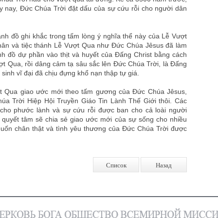
y nay, Đức Chúa Trời đặt dấu của sự cứu rỗi cho người dân
hánh đồ ghi khắc trong tấm lòng ý nghĩa thể này của Lễ Vượt
chân và tiệc thánh Lễ Vượt Qua như Đức Chúa Jêsus đã làm
h đồ dự phần vào thịt và huyết của Đấng Christ bằng cách
t Qua, rồi dâng cảm tạ sâu sắc lên Đức Chúa Trời, là Đấng
sinh vĩ đại đã chịu đựng khổ nạn thập tự giá.
ợt Qua giao ước mới theo tấm gương của Đức Chúa Jêsus,
úa Trời Hiệp Hội Truyền Giáo Tin Lành Thế Giới thôi. Các
 cho phước lành và sự cứu rỗi được ban cho cả loài người
 quyết tâm sẽ chia sẻ giao ước mới của sự sống cho nhiều
muốn chân thật và tình yêu thương của Đức Chúa Trời được
Список
Назад