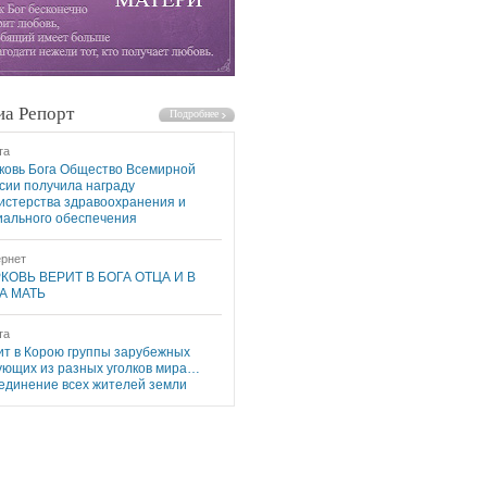
а Репорт
та
ковь Бога Общество Всемирной
сии получила награду
истерства здравоохранения и
иального обеспечения
рнет
КОВЬ ВЕРИТ В БОГА ОТЦА И В
А МАТЬ
та
ит в Корою группы зарубежных
ующих из разных уголков мира…
единение всех жителей земли