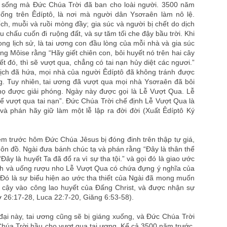
 sống mà Đức Chúa Trời đã ban cho loài người. 3500 năm
uống trên Êdíptô, là nơi mà người dân Ysơraên làm nô lệ.
h, muỗi và ruồi mòng đầy; gia súc và người bị chết do dịch
 chấu cuốn đi ruộng đất, và sự tăm tối che đậy bầu trời. Khi
ng lịch sử, là tai ương con đầu lòng của mỗi nhà và gia súc
ng Môise rằng “Hãy giết chiên con, bôi huyết nó trên hai cây
t đó, thì sẽ vượt qua, chẳng có tai nạn hủy diệt các ngươi.”
ịch đã hứa, mọi nhà của người Êdíptô đã không tránh được
g. Tuy nhiên, tai ương đã vượt qua mọi nhà Ysơraên đã bôi
họ được giải phóng. Ngày này được gọi là Lễ Vượt Qua. Lễ
hể vượt qua tai nạn”. Đức Chúa Trời chế định Lễ Vượt Qua là
và phán hãy giữ làm một lễ lập ra đời đời (Xuất Êdíptô Ký
 trước hôm Đức Chúa Jêsus bị đóng đinh trên thập tự giá,
n đồ. Ngài đưa bánh chúc tạ và phán rằng “Đây là thân thể
ây là huyết Ta đã đổ ra vì sự tha tội.” và gọi đó là giao ước
nh và uống rượu nho Lễ Vượt Qua có chứa đựng ý nghĩa của
 Đó là sự biểu hiện ao ước tha thiết của Ngài đã mong muốn
ờ cậy vào công lao huyết của Đấng Christ, và được nhận sự
ơ 26:17-28, Luca 22:7-20, Giăng 6:53-58).
 đại này, tai ương cũng sẽ bị giáng xuống, và Đức Chúa Trời
húa Trời hầu cho vượt qua tai ương. Kể cả 3500 năm trước,