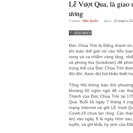
Lễ Vượt Qua, là giao ư
ương
Страна
|
Hàn Quốc
Дата
|
03 марта 20
ⓒ 2020 WATV
Đức Chúa Trời là Đấng thành tín
khi toàn thế giới rơi vào hỗn lo
vong và ca nhiễm càng tăng, nhiề
và phong tỏa (lockdown) để phòn
trọng thể của Đức Chúa Trời được
đời đời, được đòi hỏi khẩn thiết h
Tổng Hội thông báo thờ phượng 
khoảng 50 ngôn ngữ để các thá
Thánh của Đức Chúa Trời tại 175 
Qua. Buổi tối ngày 7 tháng 4 (ng
mạng Internet và giữ Lễ Vượt Qu
Covid-19 chưa lan rộng. Các th
ăn) vào ngày 8 là ngày hôm sau
tuyến, và ghi khắc hy sinh của Đấ