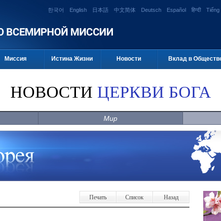
한국어
English
日本語
中文简体
Deutsch
Español
हिन्दी
Tiếng 
Миссия
Истина Жизни
Новости
Вклад в Обществ
НОВОСТИ
ЦЕРКВИ БОГА
Мир
Печать
Список
Назад