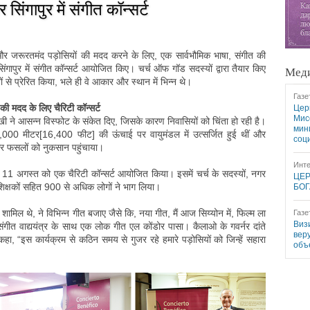
सिंगापुर में संगीत कॉन्सर्ट
े और जरूरतमंद पड़ोसियों की मदद करने के लिए, एक सार्वभौमिक भाषा, संगीत की
ंगापुर में संगीत कॉन्सर्ट आयोजित किए। चर्च ऑफ गॉड सदस्यों द्वारा तैयार किए
Меди
नों से प्रेरित किया, भले ही वे आकार और स्थान में भिन्न थे।
Газе
ं की मदद के लिए चैरिटी कॉन्सर्ट
Цер
Мис
ामुखी ने आसन्न विस्फोट के संकेत दिए, जिसके कारण निवासियों को चिंता हो रही है।
мин
5,000 मीटर[16,400 फीट] की ऊंचाई पर वायुमंडल में उत्सर्जित हुई थीं और
соц
और फसलों को नुकसान पहुंचाया।
Инте
ने 11 अगस्त को एक चैरिटी कॉन्सर्ट आयोजित किया। इसमें चर्च के सदस्यों, नगर
ЦЕР
र शिक्षकों सहित 900 से अधिक लोगों ने भाग लिया।
БОГ
य शामिल थे, ने विभिन्न गीत बजाए जैसे कि, नया गीत, मैं आज सिय्योन में, फिल्म ला
Газе
Виз
संगीत वाद्ययंत्र के साथ एक लोक गीत एल कोंडोर पासा। कैलाओ के गवर्नर दांते
вер
कहा, “इस कार्यक्रम से कठिन समय से गुजर रहे हमारे पड़ोसियों को जिन्हें सहारा
объ