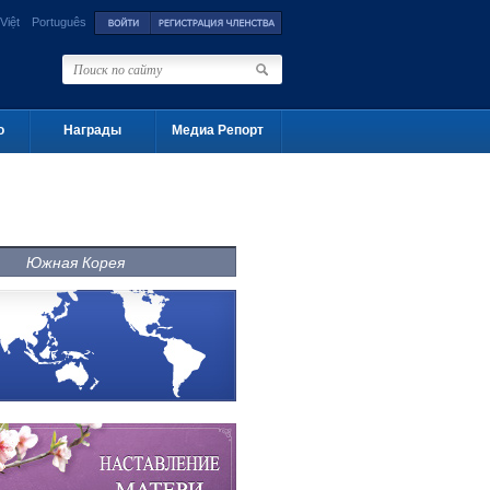
Việt
Português
о
Награды
Медиа Репорт
Южная Корея