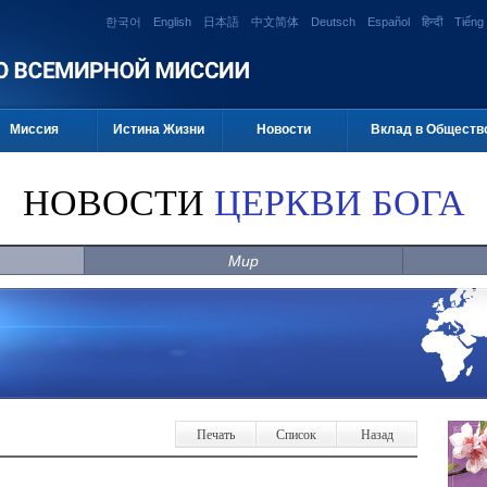
한국어
English
日本語
中文简体
Deutsch
Español
हिन्दी
Tiếng 
Миссия
Истина Жизни
Новости
Вклад в Обществ
НОВОСТИ
ЦЕРКВИ БОГА
Мир
Печать
Список
Назад