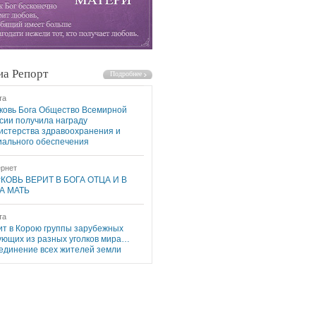
а Репорт
та
ковь Бога Общество Всемирной
сии получила награду
истерства здравоохранения и
иального обеспечения
рнет
КОВЬ ВЕРИТ В БОГА ОТЦА И В
А МАТЬ
та
ит в Корою группы зарубежных
ующих из разных уголков мира…
единение всех жителей земли