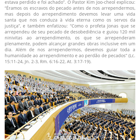
estava perdido e foi achado”. O Pastor Kim Joo-cheol explicou:
“Éramos os escravos do pecado antes de nos arrependermos,
mas depois do arrependimento devemos levar uma vida
santa que nos conduza à vida eterna como os servos da
justiça”, e também enfatizou: “Como o profeta Jonas que se
arrependeu de seu pecado de desobediência e guiou 120 mil
ninivitas ao arrependimento, os que se arrependeram
plenamente, podem alcançar grandes obras inclusive em um
dia. Além de nos arrependermos, devemos guiar toda a
humanidade ao arrependimento e ao perdão de pecados” (Lc.
15:11-24, Jn. 2-3, Rm. 6:16-22, At. 3:17-19).