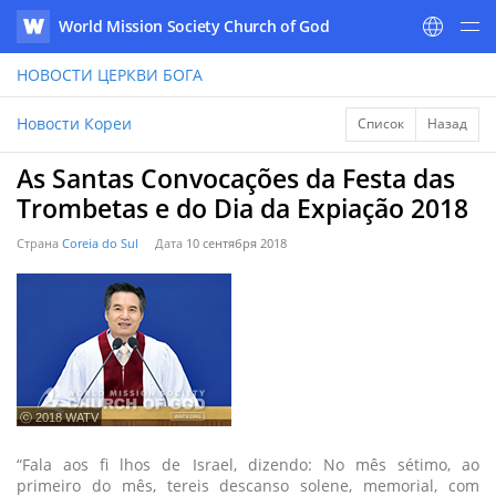
World Mission Society Church of God
WATV
НОВОСТИ
ЦЕРКВИ БОГА
Новости Кореи
Список
Назад
As Santas Convocações da Festa das
Trombetas e do Dia da Expiação 2018
Страна
Coreia do Sul
Дата
10 сентября 2018
ⓒ 2018 WATV
“Fala aos fi lhos de Israel, dizendo: No mês sétimo, ao
primeiro do mês, tereis descanso solene, memorial, com