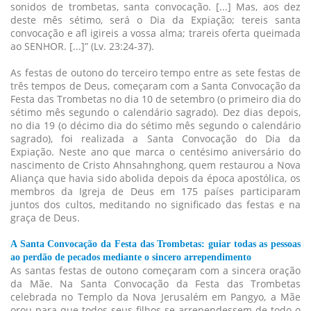
sonidos de trombetas, santa convocação. [...] Mas, aos dez
deste mês sétimo, será o Dia da Expiação; tereis santa
convocação e afl igireis a vossa alma; trareis oferta queimada
ao SENHOR. [...]” (Lv. 23:24-37).
As festas de outono do terceiro tempo entre as sete festas de
três tempos de Deus, começaram com a Santa Convocação da
Festa das Trombetas no dia 10 de setembro (o primeiro dia do
sétimo mês segundo o calendário sagrado). Dez dias depois,
no dia 19 (o décimo dia do sétimo mês segundo o calendário
sagrado), foi realizada a Santa Convocação do Dia da
Expiação. Neste ano que marca o centésimo aniversário do
nascimento de Cristo Ahnsahnghong, quem restaurou a Nova
Aliança que havia sido abolida depois da época apostólica, os
membros da Igreja de Deus em 175 países participaram
juntos dos cultos, meditando no significado das festas e na
graça de Deus.
A Santa Convocação da Festa das Trombetas: guiar todas as pessoas
ao perdão de pecados mediante o sincero arrependimento
As santas festas de outono começaram com a sincera oração
da Mãe. Na Santa Convocação da Festa das Trombetas
celebrada no Templo da Nova Jerusalém em Pangyo, a Mãe
orou para que todos seus filhos se arrependessem de todo o