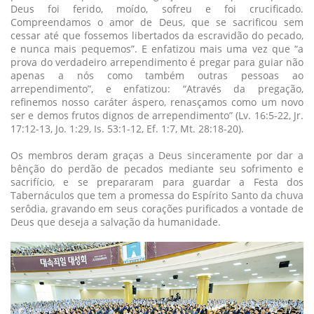
Deus foi ferido, moído, sofreu e foi crucificado.
Compreendamos o amor de Deus, que se sacrificou sem
cessar até que fossemos libertados da escravidão do pecado,
e nunca mais pequemos”. E enfatizou mais uma vez que “a
prova do verdadeiro arrependimento é pregar para guiar não
apenas a nós como também outras pessoas ao
arrependimento”, e enfatizou: “Através da pregação,
refinemos nosso caráter áspero, renasçamos como um novo
ser e demos frutos dignos de arrependimento” (Lv. 16:5-22, Jr.
17:12-13, Jo. 1:29, Is. 53:1-12, Ef. 1:7, Mt. 28:18-20).
Os membros deram graças a Deus sinceramente por dar a
bênção do perdão de pecados mediante seu sofrimento e
sacrifício, e se prepararam para guardar a Festa dos
Tabernáculos que tem a promessa do Espírito Santo da chuva
serôdia, gravando em seus corações purificados a vontade de
Deus que deseja a salvação da humanidade.