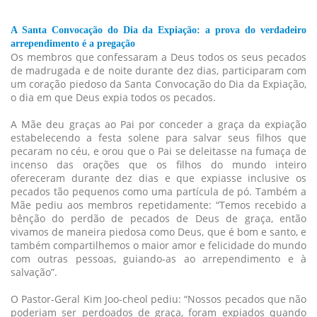
A Santa Convocação do Dia da Expiação: a prova do verdadeiro
arrependimento é a pregação
Os membros que confessaram a Deus todos os seus pecados
de madrugada e de noite durante dez dias, participaram com
um coração piedoso da Santa Convocação do Dia da Expiação,
o dia em que Deus expia todos os pecados.
A Mãe deu graças ao Pai por conceder a graça da expiação
estabelecendo a festa solene para salvar seus filhos que
pecaram no céu, e orou que o Pai se deleitasse na fumaça de
incenso das orações que os filhos do mundo inteiro
ofereceram durante dez dias e que expiasse inclusive os
pecados tão pequenos como uma partícula de pó. Também a
Mãe pediu aos membros repetidamente: “Temos recebido a
bênção do perdão de pecados de Deus de graça, então
vivamos de maneira piedosa como Deus, que é bom e santo, e
também compartilhemos o maior amor e felicidade do mundo
com outras pessoas, guiando-as ao arrependimento e à
salvação”.
O Pastor-Geral Kim Joo-cheol pediu: “Nossos pecados que não
poderiam ser perdoados de graça, foram expiados quando