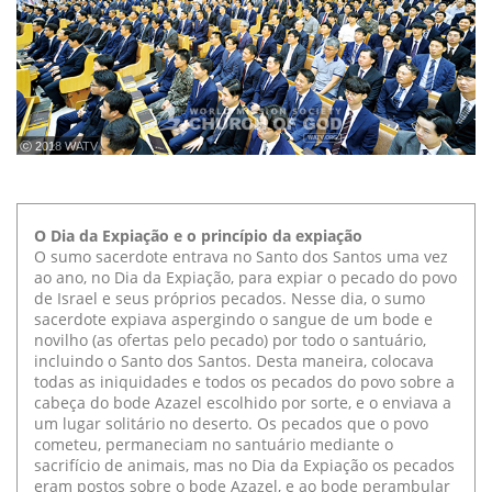
ⓒ 2018 WATV
O Dia da Expiação e o princípio da expiação
O sumo sacerdote entrava no Santo dos Santos uma vez
ao ano, no Dia da Expiação, para expiar o pecado do povo
de Israel e seus próprios pecados. Nesse dia, o sumo
sacerdote expiava aspergindo o sangue de um bode e
novilho (as ofertas pelo pecado) por todo o santuário,
incluindo o Santo dos Santos. Desta maneira, colocava
todas as iniquidades e todos os pecados do povo sobre a
cabeça do bode Azazel escolhido por sorte, e o enviava a
um lugar solitário no deserto. Os pecados que o povo
cometeu, permaneciam no santuário mediante o
sacrifício de animais, mas no Dia da Expiação os pecados
eram postos sobre o bode Azazel, e ao bode perambular