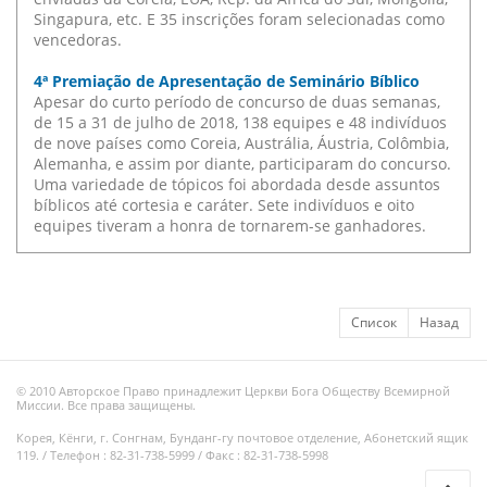
Singapura, etc. E 35 inscrições foram selecionadas como
vencedoras.
4ª Premiação de Apresentação de Seminário Bíblico
Apesar do curto período de concurso de duas semanas,
de 15 a 31 de julho de 2018, 138 equipes e 48 indivíduos
de nove países como Coreia, Austrália, Áustria, Colômbia,
Alemanha, e assim por diante, participaram do concurso.
Uma variedade de tópicos foi abordada desde assuntos
bíblicos até cortesia e caráter. Sete indivíduos e oito
equipes tiveram a honra de tornarem-se ganhadores.
Список
Назад
© 2010 Авторское Право принадлежит Церкви Бога Обществу Всемирной
Миссии. Все права защищены.
Корея, Кёнги, г. Сонгнам, Бунданг-гу почтовое отделение, Абонетский ящик
119. / Телефон : 82-31-738-5999 / Факс : 82-31-738-5998