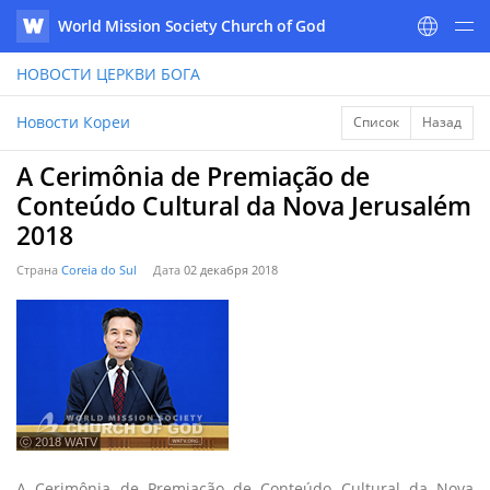
World Mission Society Church of God
WATV
НОВОСТИ
ЦЕРКВИ БОГА
Новости Кореи
Список
Назад
A Cerimônia de Premiação de
Conteúdo Cultural da Nova Jerusalém
2018
Страна
Coreia do Sul
Дата
02 декабря 2018
ⓒ 2018 WATV
A Cerimônia de Premiação de Conteúdo Cultural da Nova