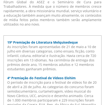
Fórum Global do ASEZ e o Seminário de Cura para
Trabalhadores. À medida que o número de membros cresce
rapidamente, a obra missionária mundial, serviço voluntário e
a educação também avançam muito ativamente, os conteúdos
de mídia feitos pelos membros também serão amplamente
utilizados no ano novo.
19ª Premiação de Literatura Melquisedeque
As inscrições foram apresentadas de 21 de maio a 10 de
julho em diversas categorias, como ensaio, ficção, conto
infantil, coluna, editorial e ilustração. Havia cerca de 720
inscrições em 13 idiomas. Na cerimônia de entrega dos
prêmios deste ano, 15 membros adultos e 12 membros
estudantes ganharam prêmios.
4ª Premiação do Festival de Vídeos Elohim
O período de inscrição para o festival de vídeos foi de 20
de abril a 20 de julho. As categorias do concurso foram
semidocumentário, curtametragem, vídeo musical do
Novo Cântico, UCC, anúncio e desenho animado. Cerca
de 1.000 membros participaram e 229 inscrições foram
enviadas da Coreia, EUA, Rep. da África do Sul, Mongólia,