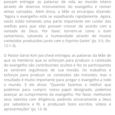
possam entregar as palavras de vida ao mundo inteiro
através de diversos instrumentos do evangelho e reviver
almas cansadas. Além disso, a Mãe os encorajou dizendo:
“Agora o evangelho está se espalhando rapidamente. Agora,
vocês estão tomando uma parte importante em cuidar das
ovelhas para que elas possam crescer de acordo com a
vontade de Deus. Por favor, tornem-se como o bom
samaritano, salvando a humanidade através de muitos
conteúdos produzidos junto com o Espírito Santo” (Jo. 3:3, Dn.
12:1-3).
O Pastor-Geral Kim Joo-cheol entregou as palavras da Mãe de
que os membros que se esforçam para produzir o conteúdo
do evangelho são contribuintes ocultos e fez os participantes
se sentirem orgulhosos de sua missão. Os trabalhos e
esforços para produzir os conteúdos são invisíveis, mas o
resultado é muito importante para pregar o evangelho a todo
o mundo. E ele disse: “Quando fazemos o melhor que
podemos para cumprir nosso papel designado, podemos
avançar ao cumprimento do evangelho. Por favor, melhorem
seus talentos com diligência, pedindo sinceramente a Deus
por sabedoria e fé, e produzam bons escritos, vídeos e
apresentações” (Jo. 13: 8).