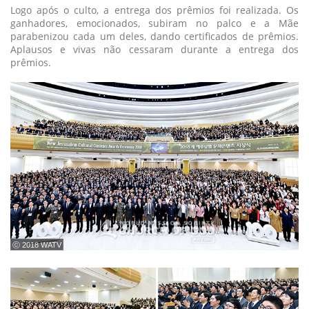
Logo após o culto, a entrega dos prêmios foi realizada. Os
ganhadores, emocionados, subiram no palco e a Mãe
parabenizou cada um deles, dando certificados de prêmios.
Aplausos e vivas não cessaram durante a entrega dos
prêmios.
ⓒ 2018 WATV