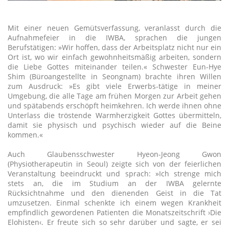
Mit einer neuen Gemütsverfassung, veranlasst durch die
Aufnahmefeier in die IWBA, sprachen die jungen
Berufstätigen: »Wir hoffen, dass der Arbeitsplatz nicht nur ein
Ort ist, wo wir einfach gewohnheitsmäßig arbeiten, sondern
die Liebe Gottes miteinander teilen.« Schwester Eun-Hye
Shim (Büroangestellte in Seongnam) brachte ihren Willen
zum Ausdruck: »Es gibt viele Erwerbs-tätige in meiner
Umgebung, die alle Tage am frühen Morgen zur Arbeit gehen
und spätabends erschöpft heimkehren. Ich werde ihnen ohne
Unterlass die tröstende Warmherzigkeit Gottes übermitteln,
damit sie physisch und psychisch wieder auf die Beine
kommen.«
Auch Glaubensschwester Hyeon-Jeong Gwon
(Physiotherapeutin in Seoul) zeigte sich von der feierlichen
Veranstaltung beeindruckt und sprach: »Ich strenge mich
stets an, die im Studium an der IWBA gelernte
Rücksichtnahme und den dienenden Geist in die Tat
umzusetzen. Einmal schenkte ich einem wegen Krankheit
empfindlich gewordenen Patienten die Monatszeitschrift ›Die
Elohisten‹. Er freute sich so sehr darüber und sagte, er sei