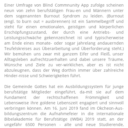
Einer Umfrage von Blind Commnunity App zufolge scheinen
neun von zehn berufstätigen Frau-en und Männern unter
dem sogenannten Burnout Syndrom zu leiden. (Burnout
(engl. to burn out = ausbrennen) ist ein Sammelbegriff und
steht für einen emotionalen, geistigen und körperlichen
Erschöpfungszustand, der durch eine Antriebs- und
Leistungsschwäche gekennzeichnet ist und typischerweise
am Ende eines monate- oder sogar jahrelang andauernden
Teufelskreises aus Überarbeitung und Überforderung steht.)
Wir bemühen uns zwar mit ganzem Eifer und Fleiß, unser
Alltagsleben aufrechtzuerhalten und dabei unsere Träume,
Wünsche und Ziele zu ver-wirklichen, aber es ist nicht
abzuleugnen, dass der Weg dorthin immer über zahlreiche
Hinder-nisse und Schwierigkeiten führt.
Die Gemeinde Gottes hat ein Ausbildungssystem für junge
berufstätige Mitglieder eingeführt, da-mit sie auf dem
Fundament der rechtschaffenen Frömmigkeit und
Lebensweise ihre goldene Lebenszeit engagiert und sinnvoll
verbringen können. Am 16. Juni 2019 fand im Okcheon-Aus-
bildungszentrum die Aufnahmefeier in die internationale
Bibelakademie für Berufstätige (IWBA) 2019 statt, an der
ungefähr 6500 Personen - alte und neue Studierende,