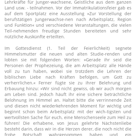
Lehrkräfte für Junger-wachsene, Geistliche aus dem ganzen
Land usw. - teilnahmen. Vor der Immatrikulationsfeier gab es
auf dem Sportplatz eine Ausstellung »Zur Vorstellung der
berufstätigen Jungerwachse-nen nach Arbeitsplatz, Region
und Funktion« und verschiedene Veranstaltungen, die vielen
Teil-nehmenden freudige Stunden bereiteten und sehr
nützliche Auskünfte erteilten.
Im Gottesdienst (1. Teil der Feierlichkeit) segnete
Himmelsmutter die neuen und alten Studie-renden und
lobten sie mit folgenden Worten: »Gerade ihr seid die
Personen der Prophezeiung, die am Arbeitsplatz alle Hände
voll zu tun haben, wobei sie trotzdem die Lehren der
biblischen Liebe nach Kräften befolgen, um Gott zu
verherrlichen.« Ferner fügte sie zu ihrer Belehrung und
Erbauung hinzu: »Wir sind nicht gewiss, ob wir auch morgen
am Leben sind. Jedoch häuft ihr eine sichere beträchtliche
Belohnung im Himmel an. Haltet bitte die verrinnende Zeit
und diesen nicht wiederkehrenden Moment für wichtig und
beginnt schon beim Arbeitsplatz mit der wich-tigsten und
wertvollsten Sache für euch, eine Menschenseele zum Heil zu
führen! Die erhabene, von Jesus gelehrte Nächstenliebe
besteht darin, dass wir in die Herzen derer, die noch nicht die
frohe Botschaft wahrgenommen haben und ein