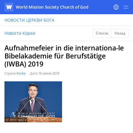
World Mission Society Church of God
WATV
НОВОСТИ
ЦЕРКВИ БОГА
Новости Кореи
Список
Назад
Aufnahmefeier in die internationa-le
Bibelakademie für Berufstätige
(IWBA) 2019
Страна
Korea
Дата
16 июня 2019
ⓒ 2019 WATV