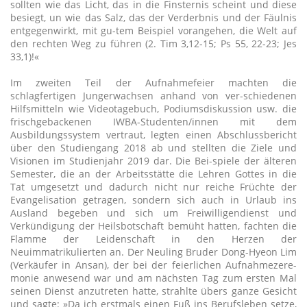
sollten wie das Licht, das in die Finsternis scheint und diese
besiegt, un wie das Salz, das der Verderbnis und der Fäulnis
entgegenwirkt, mit gu-tem Beispiel vorangehen, die Welt auf
den rechten Weg zu führen (2. Tim 3,12-15; Ps 55, 22-23; Jes
33,1)!«
Im zweiten Teil der Aufnahmefeier machten die
schlagfertigen Jungerwachsen anhand von ver-schiedenen
Hilfsmitteln wie Videotagebuch, Podiumsdiskussion usw. die
frischgebackenen IWBA-Studenten/innen mit dem
Ausbildungssystem vertraut, legten einen Abschlussbericht
über den Studiengang 2018 ab und stellten die Ziele und
Visionen im Studienjahr 2019 dar. Die Bei-spiele der älteren
Semester, die an der Arbeitsstätte die Lehren Gottes in die
Tat umgesetzt und dadurch nicht nur reiche Früchte der
Evangelisation getragen, sondern sich auch in Urlaub ins
Ausland begeben und sich um Freiwilligendienst und
Verkündigung der Heilsbotschaft bemüht hatten, fachten die
Flamme der Leidenschaft in den Herzen der
Neuimmatrikulierten an. Der Neuling Bruder Dong-Hyeon Lim
(Verkäufer in Ansan), der bei der feierlichen Aufnahmezere-
monie anwesend war und am nächsten Tag zum ersten Mal
seinen Dienst anzutreten hatte, strahlte übers ganze Gesicht
und sagte: »Da ich erstmals einen Fuß ins Berufsleben setze,