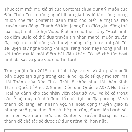
Thực cảm mới mẻ giá trị của Contents chứa đựng ý muốn của
Đức Chúa Trời, những người tham gia bày tỏ tấm lòng mong
muốn chế tác Contents đánh thức cho biết lẽ thật và rao
truyền cảm động. Thánh đồ Kim Jeong Eun (đón giải đồng thể
loại hoạt hình Lễ hội Video Êlôhim) cho biết rằng “Hoạt hình
có điểm ưu là có thể đưa truyền tin nhắn mà tôi muốn truyền
đạt một cách dễ dàng và thú vị, không kể già trẻ trai gái. Tôi
sẽ luyện tay nghề trong khi nghĩ rằng hôm nay không phải là
kết thúc mà là một điểm bắt đầu khác. Tôi sẽ chế tác hoạt
hình đa sắc và giúp sức cho Tin Lành.”
Trong một năm 2018, các trình bày, video, và ấn phẩm xuất
bản được tận dụng trong các lễ hội quốc tế quy mô lớn mà
Hội Thánh của Đức Chúa Trời tổ chức như Hội thảo Kinh
Thánh Quốc tế Arise & Shine, Diễn đàn Quốc tế ASEZ, Hội thảo
Healing dành cho các nhân viên công sở v.v... và kể cả trong
các lễ hội quy mô nhỏ được tổ chức tại các địa phương. Vì số
thánh đồ tăng lên nhanh vọt, và hoạt động truyền giáo &
phụng sự & giáo dục tầm cỡ thế giới cũng được tiến hành sôi
nổi nên vào năm mới, các Contents truyền thông mà các
thánh đồ chế tác sẽ được sử dụng rộng rãi hơn nữa.