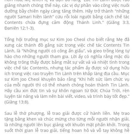
giảng nhanh chóng thể này, các vị dự phần vào công việc nuôi
dưỡng bầy chiên ngày càng tăng thêm. Hãy trở thành “những
người Samari hiền lành” cứu rỗi loài người bằng cách chế tác
Contents chứa đựng cảm động Thánh Linh.” (Giăng 3:3,
Đaniên 12:1-3).
Tổng hội trưởng mục sư Kim Joo Cheol cho biết rằng Mẹ đã
xưng các thánh đồ gắng sức trong việc chế tác Contents Tin
Lành, là “Những người có công ẩn giấu”, và gieo trồng lòng tự
hào cho những người tham gia. Lời ấy có nghĩa rằng mặc dù
không trông thấy được bằng mắt sự vất vả và nhiệt tình trong
việc chế tác Contents, nhưng tác phẩm ấy được sử dụng hữu
ích trong việc rao truyền Tin Lành trên khắp làng địa cầu. Mục
sư Kim Joo Cheol khuyên bảo rằng “Khi hết sức làm chức vụ
của mỗi người thì có thể nhanh chóng hoàn thành Tin Lành.
Hãy cầu xin đức tin và sự khôn ngoan từ Đức Chúa Trời, rèn
luyện tài năng và làm nên bài viết, video, và trình bày tốt đẹp.”
(Giăng 13:8).
Sau lễ thờ phượng, lễ trao giải được cử hành liền. Mẹ trao
tặng bằng khen và chúc mừng cho từng mỗi người nhận giải,
là những người lên bục giảng với khuôn mặt phấn khởi. Trong
suốt thời gian lễ trao giải, tiếng hoan hô và vỗ tay không hề