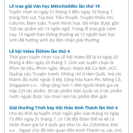
Lễ trao giải Văn học Mênchixêđéc lần thứ 19
Tuyển chọn từ ngày 21 tháng 5 đến ngày 10 tháng 7
trong lĩnh vực Tùy bút, Tiểu thuyết, Truyện thiếu nhi,
Column, Đàm luận, Tranh minh họa. Đã nhận được gần
720 tác phẩm với 13 ngôn ngữ. Trong lễ trao giải năm
nay, 15 người ban thông thường và 12 người ban học
sinh đã hưởng vinh dự đón nhận giải thưởng.
Lễ hội Video Êlôhim lần thứ 4
Thời gian tuyển chọn của Lễ hội Video đã là từ ngày 20
tháng 4 đến ngày 20 tháng 7. Lĩnh vực tuyển chọn là
Phim tài liệu, Phim ngắn, Music Video Bài Ca Mới, UCC,
Quảng cáo, Truyện tranh. Không chỉ ở Hàn Quốc, mà các
thánh đồ nước ngoài ở Mỹ, Cộng hòa Nam Phi, Mông Cổ,
Singapore v.v... tổng cộng hơn 1.000 người tham gia và
nộp 229 tác phẩm. 30 tác phẩm Hàn Quốc và 5 tác phẩm
nước ngoài được lựa chọn làm tác phẩm đón giải.
Giải thưởng Trình bày Hội thảo Kinh Thánh lần thứ 4
Cho dù thời kỳ tuyển chọn ngắn gần nửa tháng từ ngày
15 đến ngày 31 tháng 7, có 138 đội đoàn thể và 48 cá
nhân tham gia từ 9 quốc gia như Úc, Áo, Colombia, Đức
v.v... Ngoài chủ đề liên quan đến Kinh Thánh ra, các chủ