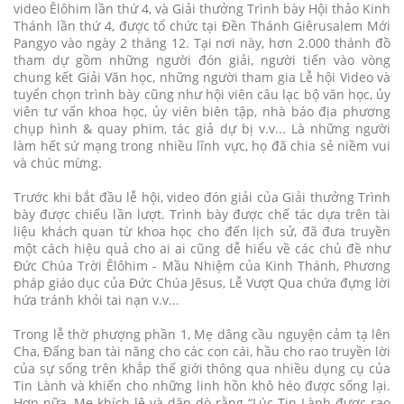
video Êlôhim lần thứ 4, và Giải thưởng Trình bày Hội thảo Kinh
Thánh lần thứ 4, được tổ chức tại Đền Thánh Giêrusalem Mới
Pangyo vào ngày 2 tháng 12. Tại nơi này, hơn 2.000 thánh đồ
tham dự gồm những người đón giải, người tiến vào vòng
chung kết Giải Văn học, những người tham gia Lễ hội Video và
tuyển chọn trình bày cũng như hội viên câu lạc bộ văn học, ủy
viên tư vấn khoa học, ủy viên biên tập, nhà báo địa phương
chụp hình & quay phim, tác giả dự bị v.v... Là những người
làm hết sứ mạng trong nhiều lĩnh vực, họ đã chia sẻ niềm vui
và chúc mừng.
Trước khi bắt đầu lễ hội, video đón giải của Giải thưởng Trình
bày được chiếu lần lượt. Trình bày được chế tác dựa trên tài
liệu khách quan từ khoa học cho đến lịch sử, đã đưa truyền
một cách hiệu quả cho ai ai cũng dễ hiểu về các chủ đề như
Đức Chúa Trời Êlôhim - Mầu Nhiệm của Kinh Thánh, Phương
pháp giáo dục của Đức Chúa Jêsus, Lễ Vượt Qua chứa đựng lời
hứa tránh khỏi tai nạn v.v...
Trong lễ thờ phượng phần 1, Mẹ dâng cầu nguyện cảm tạ lên
Cha, Đấng ban tài năng cho các con cái, hầu cho rao truyền lời
của sự sống trên khắp thế giới thông qua nhiều dụng cụ của
Tin Lành và khiến cho những linh hồn khô héo được sống lại.
Hơn nữa, Mẹ khích lệ và dặn dò rằng “Lúc Tin Lành được rao