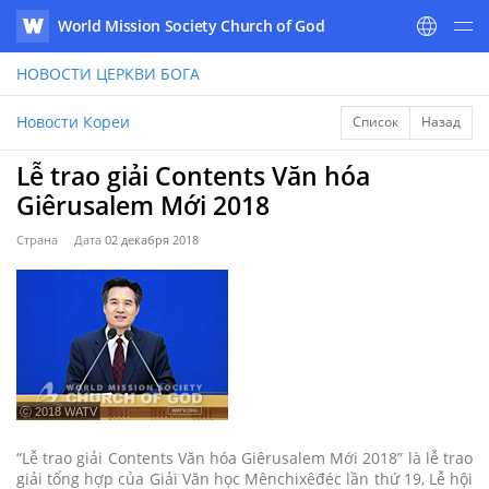
World Mission Society Church of God
WATV
НОВОСТИ
ЦЕРКВИ БОГА
Новости Кореи
Список
Назад
Lễ trao giải Contents Văn hóa
Giêrusalem Mới 2018
Страна
Дата
02 декабря 2018
ⓒ 2018 WATV
“Lễ trao giải Contents Văn hóa Giêrusalem Mới 2018” là lễ trao
giải tổng hợp của Giải Văn học Mênchixêđéc lần thứ 19, Lễ hội