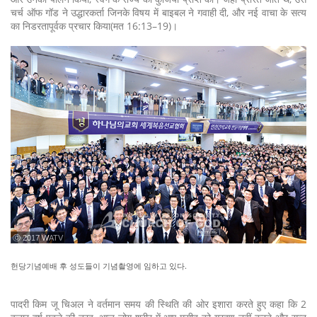
चर्च ऑफ गॉड ने उद्धारकर्ता जिनके विषय में बाइबल ने गवाही दी, और नई वाचा के सत्य
का निडरतापूर्वक प्रचार किया(मत 16:13–19)।
ⓒ 2017 WATV
헌당기념예배 후 성도들이 기념촬영에 임하고 있다.
पादरी किम जू चिअल ने वर्तमान समय की स्थिति की ओर इशारा करते हुए कहा कि 2