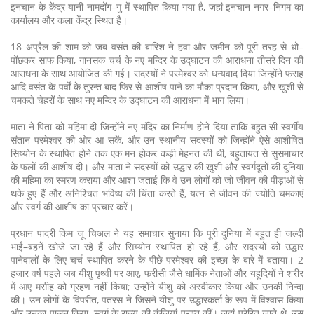
इनचान के केंद्र यानी नामदोंग–गु में स्थापित किया गया है, जहां इनचान नगर–निगम का
कार्यालय और कला केंद्र स्थित है।
18 अप्रैल की शाम को जब वसंत की बारिश ने हवा और जमीन को पूरी तरह से धो–
पोंछकर साफ किया, गानसक चर्च के नए मन्दिर के उद्घाटन की आराधना तीसरे दिन की
आराधना के साथ आयोजित की गई। सदस्यों ने परमेश्वर को धन्यवाद दिया जिन्होंने फसह
आदि वसंत के पर्वों के तुरन्त बाद फिर से आशीष पाने का मौका प्रदान किया, और खुशी से
चमकते चेहरों के साथ नए मन्दिर के उद्घाटन की आराधना में भाग लिया।
माता ने पिता को महिमा दी जिन्होंने नए मंदिर का निर्माण होने दिया ताकि बहुत सी स्वर्गीय
संतान परमेश्वर की ओर आ सकें, और उन स्थानीय सदस्यों को जिन्होंने ऐसे आशीषित
सिय्योन के स्थापित होने तक एक मन होकर कड़ी मेहनत की थी, बहुतायत से सुसमाचार
के फलों की आशीष दी। और माता ने सदस्यों को उद्धार की खुशी और स्वर्गदूतों की दुनिया
की महिमा का स्मरण कराया और आशा जताई कि वे उन लोगों को जो जीवन की पीड़ाओं से
थके हुए हैं और अनिश्चित भविष्य की चिंता करते हैं, यत्न से जीवन की ज्योति चमकाएं
और स्वर्ग की आशीष का प्रचार करें।
प्रधान पादरी किम जू चिअल ने यह समाचार सुनाया कि पूरी दुनिया में बहुत ही जल्दी
भाई–बहनें खोजे जा रहे हैं और सिय्योन स्थापित हो रहे हैं, और सदस्यों को उद्धार
पानेवालों के लिए चर्च स्थापित करने के पीछे परमेश्वर की इच्छा के बारे में बताया। 2
हजार वर्ष पहले जब यीशु पृथ्वी पर आए, फरीसी जैसे धार्मिक नेताओं और यहूदियों ने शरीर
में आए मसीह को ग्रहण नहीं किया; उन्होंने यीशु को अस्वीकार किया और उनकी निन्दा
की। उन लोगों के विपरीत, पतरस ने जिसने यीशु पर उद्धारकर्ता के रूप में विश्वास किया
और उनका पालन किया, स्वर्ग के राज्य की कुंजियां प्राप्त कीं। जहां प्रेरित जाते थे, उस