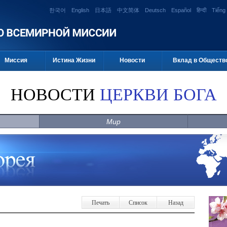
한국어
English
日本語
中文简体
Deutsch
Español
हिन्दी
Tiếng 
Миссия
Истина Жизни
Новости
Вклад в Обществ
НОВОСТИ
ЦЕРКВИ БОГА
Мир
Печать
Список
Назад