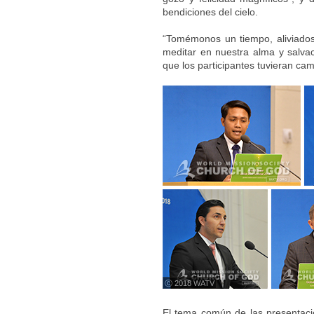
bendiciones del cielo.
“Tomémonos un tiempo, aliviados
meditar en nuestra alma y salvac
que los participantes tuvieran ca
ⓒ 2018 WATV
El tema común de las presentaci