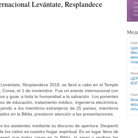
ernacional Levántate, Resplandece
Меди
Газе
Цер
Мис
мин
соц
Инте
ЦЕР
БОГ
l Levántate, Resplandece 2018, se llevó a cabo en el Templo
 Corea, el 1 de noviembre. Fue un evento internacional con
Газе
ios y guiar a toda la humanidad a la salvación. Los ponentes
Виз
os de educación, tratamiento médico, ingeniería electrónica,
вер
uyendo a los miembros extranjeros de 25 países, miembros
объ
ados en la Biblia, prestaron atención a las presentaciones.
s los asistentes mediante su discurso de apertura. Despertó
de los cielos es nuestro hogar espiritual. Es un lugar lleno de
deseó que todos crean en la Biblia, la sigan y reciban las