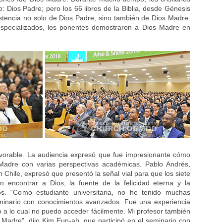
 Dios Padre; pero los 66 libros de la Biblia, desde Génesis
existencia no solo de Dios Padre, sino también de Dios Madre.
specializados, los ponentes demostraron a Dios Madre en
avorable. La audiencia expresó que fue impresionante cómo
 Madre con varias perspectivas académicas. Pablo Andrés,
Chile, expresó que presentó la señal vial para que los siete
 encontrar a Dios, la fuente de la felicidad eterna y la
los. “Como estudiante universitaria, no he tenido muchas
eminario con conocimientos avanzados. Fue una experiencia
 a lo cual no puedo acceder fácilmente. Mi profesor también
adre”, dijo Kim Eun-ah, que participó en el seminario con