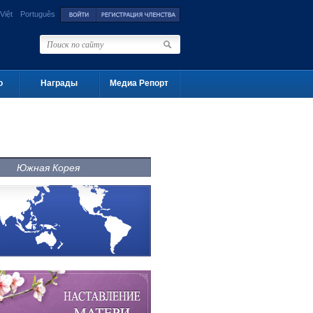
Việt
Português
о
Награды
Медиа Репорт
Южная Корея