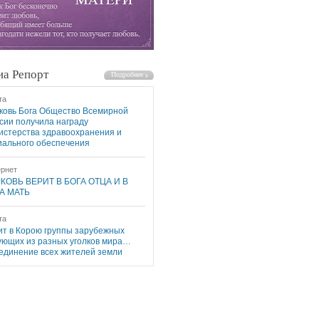
а Репорт
та
ковь Бога Общество Всемирной
сии получила награду
истерства здравоохранения и
иального обеспечения
рнет
КОВЬ ВЕРИТ В БОГА ОТЦА И В
А МАТЬ
та
ит в Корою группы зарубежных
ующих из разных уголков мира…
единение всех жителей земли