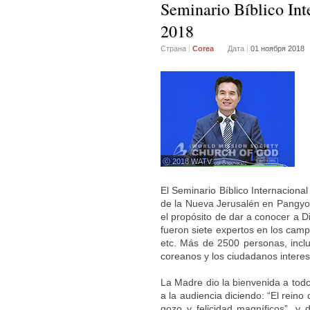
Seminario Bíblico Int
2018
Страна
|
Corea
Дата
|
01 ноября 2018
ⓒ 2018 WATV
El Seminario Bíblico Internaciona
de la Nueva Jerusalén en Pangyo,
el propósito de dar a conocer a D
fueron siete expertos en los camp
etc. Más de 2500 personas, incl
coreanos y los ciudadanos interes
La Madre dio la bienvenida a todo
a la audiencia diciendo: “El reino 
gozo y felicidad magníficos”, y 