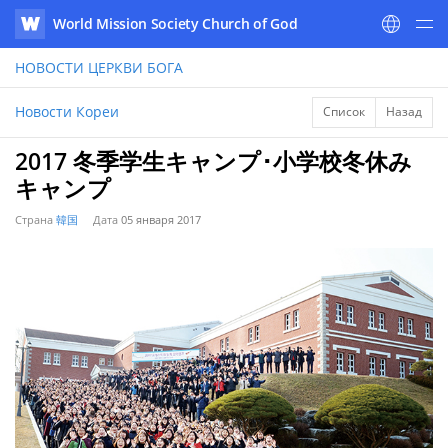
World Mission Society Church of God
WATV
НОВОСТИ
ЦЕРКВИ БОГА
Новости Кореи
Список
Назад
2017 冬季学生キャンプ･小学校冬休み
キャンプ
Страна
韓国
Дата
05 января 2017