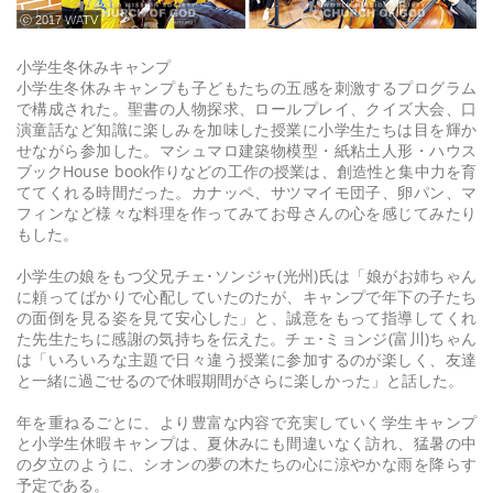
ⓒ 2017 WATV
小学生冬休みキャンプ
小学生冬休みキャンプも子どもたちの五感を刺激するプログラム
で構成された。聖書の人物探求、ロールプレイ、クイズ大会、口
演童話など知識に楽しみを加味した授業に小学生たちは目を輝か
せながら参加した。マシュマロ建築物模型・紙粘土人形・ハウス
ブックHouse book作りなどの工作の授業は、創造性と集中力を育
ててくれる時間だった。カナッペ、サツマイモ団子、卵パン、マ
フィンなど様々な料理を作ってみてお母さんの心を感じてみたり
もした。
小学生の娘をもつ父兄チェ･ソンジャ(光州)氏は「娘がお姉ちゃん
に頼ってばかりで心配していたのたが、キャンプで年下の子たち
の面倒を見る姿を見て安心した」と、誠意をもって指導してくれ
た先生たちに感謝の気持ちを伝えた。チェ･ミョンジ(富川)ちゃん
は「いろいろな主題で日々違う授業に参加するのが楽しく、友達
と一緒に過ごせるので休暇期間がさらに楽しかった」と話した。
年を重ねるごとに、より豊富な内容で充実していく学生キャンプ
と小学生休暇キャンプは、夏休みにも間違いなく訪れ、猛暑の中
の夕立のように、シオンの夢の木たちの心に涼やかな雨を降らす
予定である。