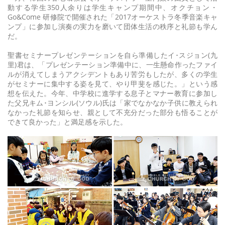
動する学生350人余りは学生キャンプ期間中、オクチョン・
Go&Come 研修院で開催された「2017オーケストラ冬季音楽キャ
ンプ」に参加し演奏の実力を磨いて団体生活の秩序と礼節も学ん
だ。
聖書セミナープレゼンテーションを自ら準備したイ･スジョン(九
里)君は、「プレゼンテーション準備中に、一生懸命作ったファイ
ルが消えてしまうアクシデントもあり苦労もしたが、多くの学生
がセミナーに集中する姿を見て、やり甲斐を感じた。」という感
想を伝えた。今年、中学校に進学する息子とマナー教育に参加し
た父兄キム･ヨンシル(ソウル)氏は「家でなかなか子供に教えられ
なかった礼節を知らせ、親として不充分だった部分も悟ることが
できて良かった」と満足感を示した。