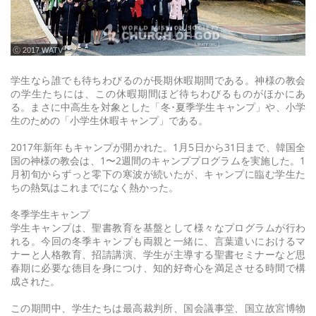
ⓒ 2017 WATV
学生なら誰でも待ちわびるのが長期休暇期間である。神様の教会
の学生たちには、この休暇期間ほど待ちわびるものがほかにあ
る。まさに中高生を対象とした「冬･夏季学生キャンプ」や、小学
生のための「小学生休暇キャンプ」である。
2017年新年もキャンプが開かれた。1月5日から31日まで、韓国全
国の神様の教会は、1〜2週間のキャンププログラムを実施した。1
月初旬からずっと零下の寒波が続いたが、キャンプに臨む学生た
ちの熱気はこれまでになく熱かった。
冬季学生キャンプ
学生キャンプは、聖書教育を基盤として様々なプログラムが行わ
れる。今回の冬季キャンプも両親と一緒に、言葉遣いにおけるマ
ナーと人格教育、招請講演、学生が主導する聖書セミナーなど思
春期に必要な徳目を身につけ、知的好奇心を満足させる時間で構
成された。
この期間中、学生たちは最高裁判所、国会議事堂、国立故宮博物