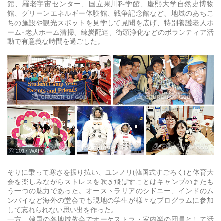
館、羅老宇宙センター、国立果川科学館、慶熙大学自然史博物
館、グリーンエネルギー体験館、戦争記念館など、地域のあちこ
ちの施設や観光スポットを見学して見聞を広げ、特別養護老人ホ
ーム･老人ホーム清掃、練炭配達、街頭浄化などのボランティア活
動で有意義な時間を過ごした。
ⓒ 2017 WATV
そりに乗って寒さを振り払い、ユンノリ(韓国式すごろく)と体育大
会を楽しみながらストレスを吹き飛ばすことはキャンプのまたも
う一つの魅力であった。オーストラリアのシドニー、インドのム
ンバイなど海外の堂会でも現地の学生が様々なプログラムに参加
して忘れられない思い出を作った。
一方、韓国の各地域教会でオーケストラ・室内楽の団員として活