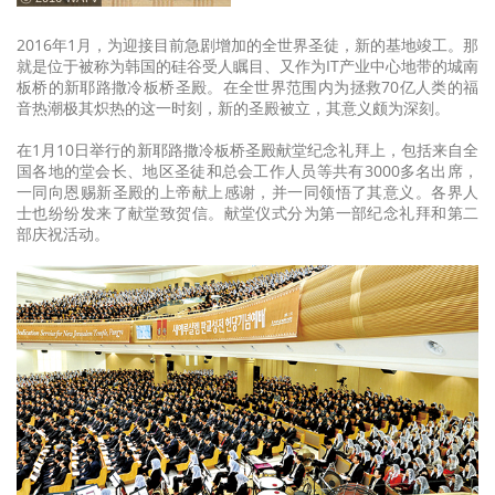
2016年1月，为迎接目前急剧增加的全世界圣徒，新的基地竣工。那
就是位于被称为韩国的硅谷受人瞩目、又作为IT产业中心地带的城南
板桥的新耶路撒冷板桥圣殿。在全世界范围内为拯救70亿人类的福
音热潮极其炽热的这一时刻，新的圣殿被立，其意义颇为深刻。
在1月10日举行的新耶路撒冷板桥圣殿献堂纪念礼拜上，包括来自全
国各地的堂会长、地区圣徒和总会工作人员等共有3000多名出席，
一同向恩赐新圣殿的上帝献上感谢，并一同领悟了其意义。各界人
士也纷纷发来了献堂致贺信。献堂仪式分为第一部纪念礼拜和第二
部庆祝活动。