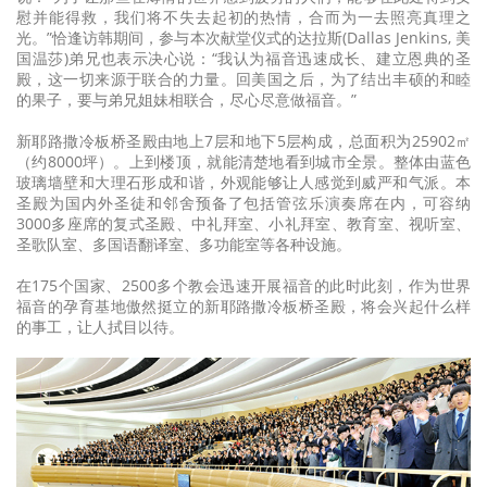
慰并能得救，我们将不失去起初的热情，合而为一去照亮真理之
光。”恰逢访韩期间，参与本次献堂仪式的达拉斯(Dallas Jenkins, 美
国温莎)弟兄也表示决心说：“我认为福音迅速成长、建立恩典的圣
殿，这一切来源于联合的力量。回美国之后，为了结出丰硕的和睦
的果子，要与弟兄姐妹相联合，尽心尽意做福音。”
新耶路撒冷板桥圣殿由地上7层和地下5层构成，总面积为25902㎡
（约8000坪）。上到楼顶，就能清楚地看到城市全景。整体由蓝色
玻璃墙壁和大理石形成和谐，外观能够让人感觉到威严和气派。本
圣殿为国内外圣徒和邻舍预备了包括管弦乐演奏席在内，可容纳
3000多座席的复式圣殿、中礼拜室、小礼拜室、教育室、视听室、
圣歌队室、多国语翻译室、多功能室等各种设施。
在175个国家、2500多个教会迅速开展福音的此时此刻，作为世界
福音的孕育基地傲然挺立的新耶路撒冷板桥圣殿，将会兴起什么样
的事工，让人拭目以待。