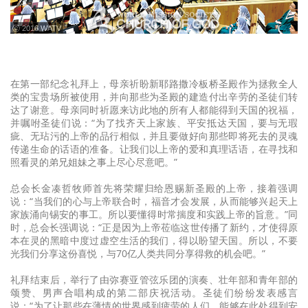
ⓒ 2016 WATV
在第一部纪念礼拜上，母亲祈盼新耶路撒冷板桥圣殿作为拯救全人
类的宝贵场所被使用，并向那些为圣殿的建造付出辛劳的圣徒们转
达了谢意。母亲同时祈愿来访此地的所有人都能得到天国的祝福，
并嘱咐圣徒们说：“为了找齐天上家族、平安抵达天国，要与无瑕
疵、无玷污的上帝的品行相似，并且要做好向那些即将死去的灵魂
传递生命的话语的准备。让我们以上帝的爱和真理话语，在寻找和
照看灵的弟兄姐妹之事上尽心尽意吧。”
总会长金凑哲牧师首先将荣耀归给恩赐新圣殿的上帝，接着强调
说：“当我们的心与上帝联合时，福音才会发展，从而能够兴起天上
家族涌向锡安的事工。所以要懂得时常揣度和实践上帝的旨意。”同
时，总会长强调说：“正是因为上帝莅临这世传播了新约，才使得原
本在灵的黑暗中度过虚空生活的我们，得以盼望天国。所以，不要
光我们分享这份喜悦，与70亿人类共同分享得救的机会吧。”
礼拜结束后，举行了由弥赛亚管弦乐团的演奏、壮年部和青年部的
颂赞、男声合唱构成的第二部庆祝活动。圣徒们纷纷发表感言
说：“为了让那些在薄情的世界感到疲劳的人们，能够在此处得到安