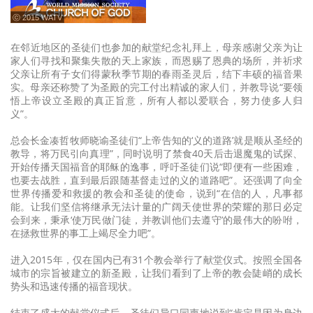
ⓒ 2015 WATV
在邻近地区的圣徒们也参加的献堂纪念礼拜上，母亲感谢父亲为让
家人们寻找和聚集失散的天上家族，而恩赐了恩典的场所，并祈求
父亲让所有子女们得蒙秋季节期的春雨圣灵后，结下丰硕的福音果
实。母亲还称赞了为圣殿的完工付出精诚的家人们，并教导说“要领
悟上帝设立圣殿的真正旨意，所有人都以爱联合，努力使多人归
义”。
总会长金凑哲牧师晓谕圣徒们“上帝告知的‘义的道路’就是顺从圣经的
教导，将万民引向真理”，同时说明了禁食40天后击退魔鬼的试探、
开始传播天国福音的耶稣的逸事，呼吁圣徒们说“即便有一些困难，
也要去战胜，直到最后跟随基督走过的义的道路吧”。还强调了向全
世界传播爱和救援的教会和圣徒的使命，说到“在信的人，凡事都
能。让我们坚信将继承无法计量的广阔天使世界的荣耀的那日必定
会到来，秉承‘使万民做门徒，并教训他们去遵守’的最伟大的吩咐，
在拯救世界的事工上竭尽全力吧”。
进入2015年，仅在国内已有31个教会举行了献堂仪式。按照全国各
城市的宗旨被建立的新圣殿，让我们看到了上帝的教会陡峭的成长
势头和迅速传播的福音现状。
结束了盛大的献堂仪式后，圣徒们异口同声地说到“肯定是因为身边