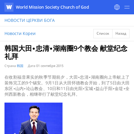
World Mission Society Church of God
WATV
НОВОСТИ
ЦЕРКВИ БОГА
Новости Кореи
Список
Назад
韩国大田∙忠清∙湖南圈9个教会 献堂纪念
礼拜
Страна
韩国
Дата
01 сентября 2015
在收割福音果实的秋季节期前夕，大田∙忠清∙湖南圈向上帝献上了
装饰完工的9个锡安。9月1日从大田怀德教会开始，到了5日由大田
东区∙山内∙论山教会、10日和11日由光阳∙宝城∙益山于阳∙金堤∙全
州西新教会，相继举行了献堂纪念礼拜。