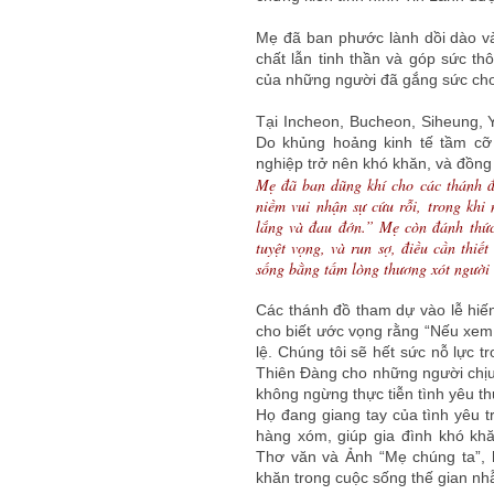
Mẹ đã ban phước lành dồi dào và
chất lẫn tinh thần và góp sức t
của những người đã gắng sức cho 
Tại Incheon, Bucheon, Siheung, 
Do khủng hoảng kinh tế tầm cỡ
nghiệp trở nên khó khăn, và đồng
Mẹ đã ban dũng khí cho các thánh đ
niềm vui nhận sự cứu rỗi, trong khi
lắng và đau đớn.” Mẹ còn đánh thức
tuyệt vọng, và run sợ, điều cần thiế
sống bằng tấm lòng thương xót người
Các thánh đồ tham dự vào lễ hiế
cho biết ước vọng rằng “Nếu xem 
lệ. Chúng tôi sẽ hết sức nỗ lực t
Thiên Đàng cho những người chịu
không ngừng thực tiễn tình yêu t
Họ đang giang tay của tình yêu t
hàng xóm, giúp gia đình khó khă
Thơ văn và Ảnh “Mẹ chúng ta”, 
khăn trong cuộc sống thế gian nh