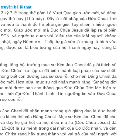
 truyền bá lẽ thật
3 kỳ 7 lễ trọng thể gồm Lễ Vượt Qua giao ước mới, và dâng
gày thứ bảy (Thứ bảy). Đây là luật pháp của Đức Chúa Trời
và nếu là thánh đồ thì phải gìn giữ. Tuy nhiên, nhiều người
ớc mới. Giao ước mới mà Đức Chúa Jêsus đã lập ra bị biến
2 SCN, và người ta quen với “điều răn của loài người” không
nhật, ngày Nôen v.v... Thập tự giá vừa là khung tử hình vừa
ng, được coi là biểu tượng của hội thánh ngày nay, cũng là
ng, tổng hội trưởng mục sư Kim Joo Cheol đã giải thích về
 Đức Chúa Trời lập ra đã biến thành luật pháp của sự chết,
không biết con đường của sự cứu rỗi, cho nên Đấng Christ đã
 ước mới. Hơn nữa, mục sư nói nhấn mạnh rằng “Sự sống đời
ước mới được ban cho thông qua Đức Chúa Trời Mẹ hiện ra
ào thời đại Đức Thánh Linh. Tín ngưỡng tin vào Đức Chúa
 sự cứu rỗi.”
m Joo Cheol đã nhấn mạnh trong giờ giảng đạo là đức hạnh
ách là chi thể của Đấng Christ. Mục sư Kim Joo Cheol đã cho
 và dạy họ giữ hết cả mọi điều mà Ta (Đức Chúa Jêsus) đã
8:19-20) là sứ mệnh trọng đại nhất của Cơ Đốc nhân, và dặn
g Christ rằng hãy trung thành với vai trò của mỗi người với