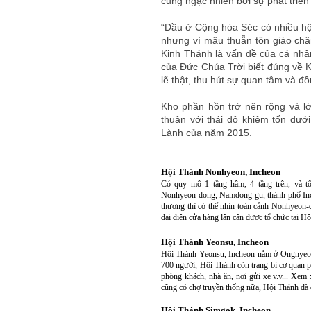
cũng ngạc nhiên bởi sự phát triển
“Dầu ở Cộng hòa Séc có nhiều hội
nhưng vì mâu thuẫn tôn giáo châ
Kinh Thánh là vấn đề của cá nh
của Đức Chúa Trời biết đúng về Ki
lẽ thật, thu hút sự quan tâm và đ
Kho phần hồn trở nên rộng và lớ
thuận với thái độ khiêm tốn dướ
Lành của năm 2015.
Hội Thánh Nonhyeon, Incheon
Có quy mô 1 tầng hầm, 4 tầng trên, và t
Nonhyeon-dong, Namdong-gu, thành phố Incheo
thượng thì có thể nhìn toàn cảnh Nonhyeon
đại diện cửa hàng lân cận được tổ chức tại Hội
Hội Thánh Yeonsu, Incheon
Hội Thánh Yeonsu, Incheon nằm ở Ongnyeon
700 người, Hội Thánh còn trang bị cơ quan 
phòng khách, nhà ăn, nơi gửi xe v.v... Xe
cũng có chợ truyền thống nữa, Hội Thánh đã 
Hội Thánh Simgok, Incheon