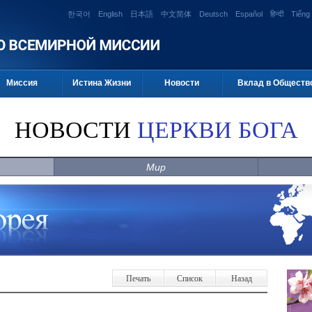
한국어
English
日本語
中文简体
Deutsch
Español
हिन्दी
Tiếng 
Миссия
Истина Жизни
Новости
Вклад в Обществ
НОВОСТИ
ЦЕРКВИ БОГА
Мир
Печать
Список
Назад