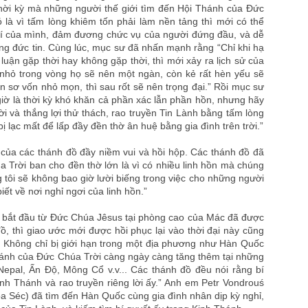
thời kỳ mà những người thế giới tìm đến Hội Thánh của Đức
ó là vì tấm lòng khiêm tốn phải làm nền tảng thì mới có thể
trí của mình, đảm đương chức vụ của người đứng đầu, và dễ
ong đức tin. Cùng lúc, mục sư đã nhấn mạnh rằng “Chỉ khi hạ
 luận gặp thời hay không gặp thời, thì mới xảy ra lịch sử của
ất nhỏ trong vòng họ sẽ nên một ngàn, còn kẻ rất hèn yếu sẽ
 sơ vốn nhỏ mọn, thì sau rốt sẽ nên trọng đại.” Rồi mục sư
ờ là thời kỳ khó khăn cả phần xác lẫn phần hồn, nhưng hãy
i và thắng lợi thử thách, rao truyền Tin Lành bằng tấm lòng
bị lạc mất để lấp đầy đền thờ ân huệ bằng gia đình trên trời.”
 của các thánh đồ đầy niềm vui và hồi hộp. Các thánh đồ đã
a Trời ban cho đền thờ lớn là vì có nhiều linh hồn mà chúng
 tôi sẽ không bao giờ lười biếng trong việc cho những người
iết về nơi nghỉ ngơi của linh hồn.”
 bắt đầu từ Đức Chúa Jêsus tại phòng cao của Mác đã được
ồ, thì giao ước mới được hồi phục lại vào thời đại này cũng
i. Không chỉ bị giới hạn trong một địa phương như Hàn Quốc
ánh của Đức Chúa Trời càng ngày càng tăng thêm tại những
epal, Ấn Độ, Mông Cổ v.v... Các thánh đồ đều nói rằng bí
Kinh Thánh và rao truyền riêng lời ấy.” Anh em Petr Vondrouś
òa Séc) đã tìm đến Hàn Quốc cùng gia đình nhân dịp kỳ nghỉ,