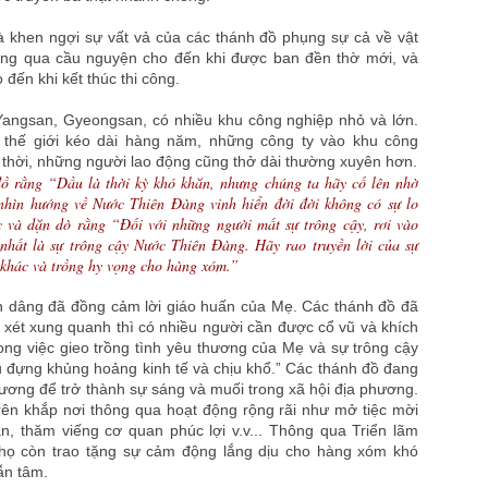
 khen ngợi sự vất vả của các thánh đồ phụng sự cả về vật
hông qua cầu nguyện cho đến khi được ban đền thờ mới, và
đến khi kết thúc thi công.
Yangsan, Gyeongsan, có nhiều khu công nghiệp nhỏ và lớn.
 thế giới kéo dài hàng năm, những công ty vào khu công
 thời, những người lao động cũng thở dài thường xuyên hơn.
ồ rằng “Dầu là thời kỳ khó khăn, nhưng chúng ta hãy cố lên nhờ
 nhìn hướng về Nước Thiên Đàng vinh hiển đời đời không có sự lo
 và dặn dò rằng “Đối với những người mất sự trông cậy, rơi vào
t nhất là sự trông cậy Nước Thiên Đàng. Hãy rao truyền lời của sự
 khác và trồng hy vọng cho hàng xóm.”
n dâng đã đồng cảm lời giáo huấn của Mẹ. Các thánh đồ đã
xét xung quanh thì có nhiều người cần được cổ vũ và khích
rong việc gieo trồng tình yêu thương của Mẹ và sự trông cậy
 đựng khủng hoảng kinh tế và chịu khổ.” Các thánh đồ đang
hương để trở thành sự sáng và muối trong xã hội địa phương.
rên khắp nơi thông qua hoạt động rộng rãi như mở tiệc mời
n, thăm viếng cơ quan phúc lợi v.v... Thông qua Triển lãm
họ còn trao tặng sự cảm động lắng dịu cho hàng xóm khó
ẫn tâm.