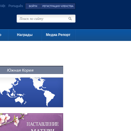
Việt
Português
о
Награды
Медиа Репорт
Южная Корея