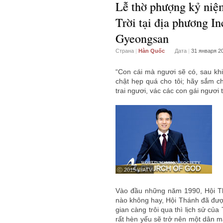
Lễ thờ phượng kỷ niệ
Trời tại địa phương I
Gyeongsan
Страна
|
Hàn Quốc
Дата
|
31 января 2
“Con cái mà ngươi sẽ có, sau khi
chật hẹp quá cho tôi; hãy sắm ch
trai ngươi, vác các con gái ngươi 
ⓒ 2015 WATV
Vào đầu những năm 1990, Hội Th
nào không hay, Hội Thánh đã được 
gian càng trôi qua thì lịch sử củ
rất hèn yếu sẽ trở nên một dân m