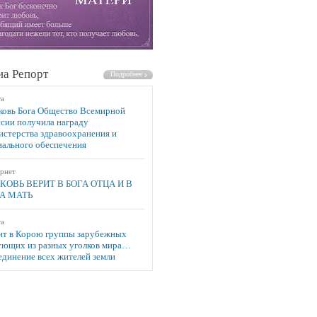
а Репорт
та
ковь Бога Общество Всемирной
сии получила награду
истерства здравоохранения и
иального обеспечения
рнет
КОВЬ ВЕРИТ В БОГА ОТЦА И В
А МАТЬ
та
ит в Корою группы зарубежных
ующих из разных уголков мира…
единение всех жителей земли