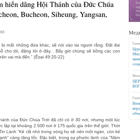
m hiến dâng Hội Thánh của Đức Chúa
ncheon, Bucheon, Siheung, Yangsan,
Меди
015
Газе
 bị mất những đứa khác, sẽ nói vào tai ngươi rằng: Ðất đai
Цер
ỗ cho tôi, đặng tôi ở đây... Bấy giờ chúng sẽ bồng các con
Мис
trên vai mà đến.” (Êsai 49:20-22)
мин
соц
Инте
ЦЕР
БОГ
Газе
Виз
вер
объ
ánh của Đức Chúa Trời đã chỉ có ở 30 nơi, nhưng một lúc
lập tại khoảng 2.500 nơi ở 175 quốc gia trên thế giới. Thời
a Tin Lành “Kẻ rất nhỏ trong vòng họ sẽ nên một ngàn, còn kẻ
ạnh” càng tăng tốc. Đặc biệt, trong sự phước lành của “Năm