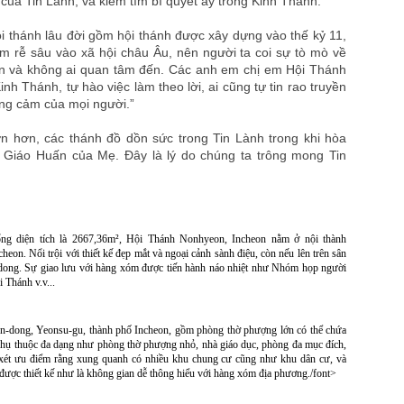
 của Tin Lành, và kiếm tìm bí quyết ấy trong Kinh Thánh.
 thánh lâu đời gồm hội thánh được xây dựng vào thế kỷ 11,
m rễ sâu vào xã hội châu Âu, nên người ta coi sự tò mò về
ân và không ai quan tâm đến. Các anh em chị em Hội Thánh
nh Thánh, tự hào việc làm theo lời, ai cũng tự tin rao truyền
ồng cảm của mọi người.”
n hơn, các thánh đồ dồn sức trong Tin Lành trong khi hòa
i Giáo Huấn của Mẹ. Đây là lý do chúng ta trông mong Tin
ổng diện tích là 2667,36m², Hội Thánh Nonhyeon, Incheon nằm ở nội thành
n. Nổi trội với thiết kế đẹp mắt và ngoại cảnh sành điệu, còn nếu lên trên sân
-dong. Sự giao lưu với hàng xóm được tiến hành náo nhiệt như Nhóm họp người
 Thánh v.v...
-dong, Yeonsu-gu, thành phố Incheon, gồm phòng thờ phượng lớn có thể chứa
phụ thuộc đa dạng như phòng thờ phượng nhỏ, nhà giáo dục, phòng đa mục đích,
m xét ưu điểm rằng xung quanh có nhiều khu chung cư cũng như khu dân cư, và
được thiết kế như là không gian dễ thông hiểu với hàng xóm địa phương./font>