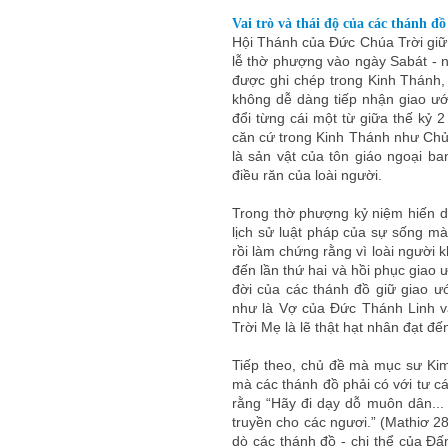
Vai trò và thái độ của các thánh đồ
Hội Thánh của Đức Chúa Trời giữ 
lễ thờ phượng vào ngày Sabát - n
được ghi chép trong Kinh Thánh, 
không dễ dàng tiếp nhận giao ư
đổi từng cái một từ giữa thế kỷ 
căn cứ trong Kinh Thánh như Chủ 
là sản vật của tôn giáo ngoại ba
điều răn của loài người.
Trong thờ phượng kỷ niệm hiến dâ
lịch sử luật pháp của sự sống mà
rồi làm chứng rằng vì loài người 
đến lần thứ hai và hồi phục giao
đời của các thánh đồ giữ giao 
như là Vợ của Đức Thánh Linh v
Trời Mẹ là lẽ thật hạt nhân đạt đến
Tiếp theo, chủ đề mà mục sư Ki
mà các thánh đồ phải có với tư c
rằng “Hãy đi dạy dỗ muôn dân...
truyền cho các ngươi.” (Mathiơ 2
dò các thánh đồ - chi thể của Đấn