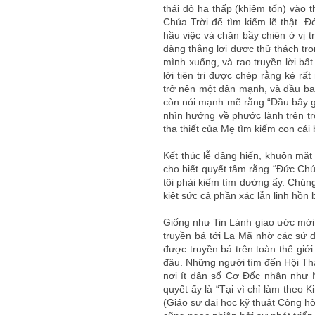
thái độ hạ thấp (khiêm tốn) vào 
Chúa Trời để tìm kiếm lẽ thật. Đ
hầu việc và chăn bầy chiên ở vị 
dàng thắng lợi được thử thách tr
mình xuống, và rao truyền lời bất
lời tiên tri được chép rằng kẻ r
trở nên một dân mạnh, và dầu ban
còn nói mạnh mẽ rằng “Dầu bây gi
nhìn hướng về phước lành trên trờ
tha thiết của Mẹ tìm kiếm con cái 
Kết thúc lễ dâng hiến, khuôn mặt
cho biết quyết tâm rằng “Đức Chú
tôi phải kiếm tìm dường ấy. Chúng
kiệt sức cả phần xác lẫn linh hồn b
Giống như Tin Lành giao ước mới
truyền bá tới La Mã nhờ các sứ đ
được truyền bá trên toàn thế giớ
đâu. Những người tìm đến Hội Th
nơi ít dân số Cơ Đốc nhân như N
quyết ấy là “Tại vì chỉ làm theo 
(Giáo sư đại học kỹ thuật Cộng h