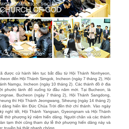
đã được cử hành liên tục bắt đầu từ Hội Thánh Nonhyeon,
cheon đến Hội Thánh Simgok, Incheon (ngày 7 tháng 2), Hội
ánh Namgu, Incheon (ngày 10 tháng 2). Các thánh đồ ở địa
i phước lành đổ xuống từ đầu năm mới. Tại Bucheon, là
Songnae, Bucheon (ngày 7 tháng 2), Hội Thánh Sangdong,
iheung thì Hội Thánh Jeongwang, Siheung (ngày 14 tháng 2)
i dâng hiến lên Đức Chúa Trời đền thờ chí thánh. Vào ngày
c kỳ nghỉ tết, Hội Thánh Yangsan, Gyeongnam và Hội Thánh
ễ thờ phượng kỷ niệm hiến dâng. Người chăn và các thánh
àn tạm thời cũng tham dự lễ thờ phượng hiến dâng này và
ợc truyền bá thật nhanh chóng.