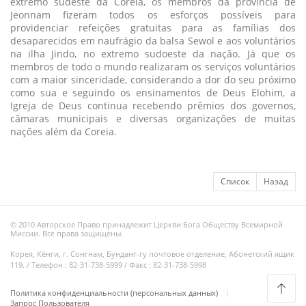
extremo sudeste da Coreia, os membros da província de
Jeonnam fizeram todos os esforços possíveis para
providenciar refeições gratuitas para as famílias dos
desaparecidos em naufrágio da balsa Sewol e aos voluntários
na ilha Jindo, no extremo sudoeste da nação. Já que os
membros de todo o mundo realizaram os serviços voluntários
com a maior sinceridade, considerando a dor do seu próximo
como sua e seguindo os ensinamentos de Deus Elohim, a
Igreja de Deus continua recebendo prêmios dos governos,
câmaras municipais e diversas organizações de muitas
nações além da Coreia.
Список
Назад
© 2010 Авторское Право принадлежит Церкви Бога Обществу Всемирной
Миссии. Все права защищены.
Корея, Кёнги, г. Сонгнам, Бунданг-гу почтовое отделение, Абонетский ящик
119. / Телефон : 82-31-738-5999 / Факс : 82-31-738-5998
Политика конфиденциальности (персональных данных)
Запрос Пользователя