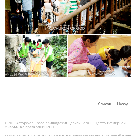
ⓒ 2014 WATV
Список
Назад
© 2010 Авторское Право принадлежит Церкви Бога Обществу Всемирной
Миссии. Все права защищены.
Корея, Кёнги, г. Сонгнам, Бунданг-гу почтовое отделение, Абонетский ящик