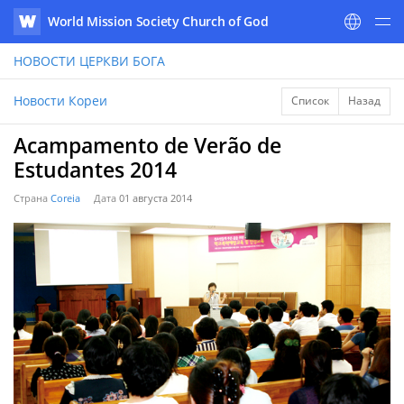
World Mission Society Church of God
WATV
НОВОСТИ
ЦЕРКВИ БОГА
Новости Кореи
Список
Назад
Acampamento de Verão de
Estudantes 2014
Страна
Coreia
Дата
01 августа 2014